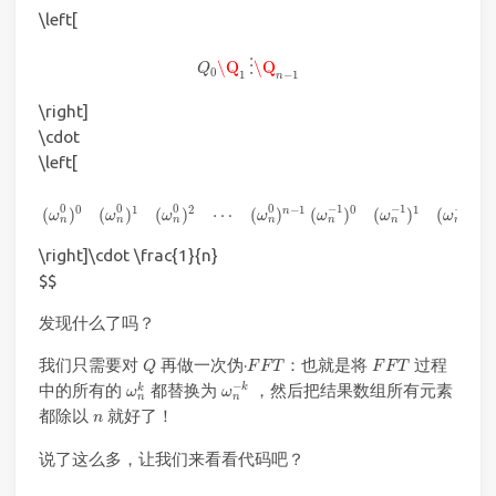
\left[
Q
0
\Q
1
⋮
\Q
n
−
1
\Q
⋮
\Q
Q
0
1
−
1
n
\right]
\cdot
\left[
(
ω
n
0
)
0
(
ω
n
0
)
1
(
ω
n
0
)
2
⋯
(
ω
n
0
)
n
−
1
(
ω
n
−
1
)
0
(
ω
n
−
1
)
1
(
ω
n
−
1
)
0
0
0
0
−
1
−
1
−
1
0
1
2
−
1
0
1
2
(
)
(
)
(
)
⋯
(
)
(
)
(
)
(
)
n
ω
ω
ω
ω
ω
ω
ω
n
n
n
n
n
n
n
\right]\cdot \frac{1}{n}
$$
发现什么了吗？
Q
F
F
T
F
F
T
我们只需要对
再做一次伪·
：也就是将
过程
Q
F
F
T
F
F
T
ω
n
−
k
ω
n
k
−
k
中的所有的
都替换为
，然后把结果数组所有元素
k
ω
ω
n
n
n
都除以
就好了！
n
说了这么多，让我们来看看代码吧？