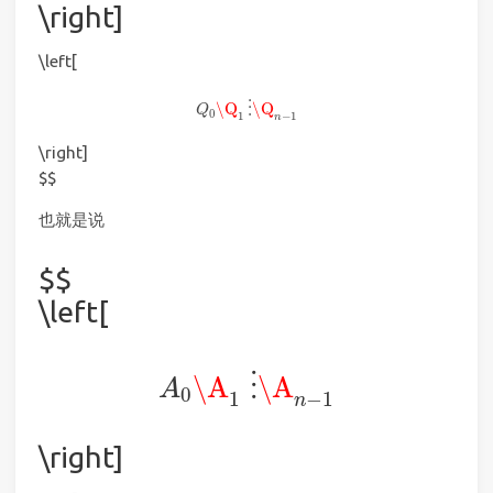
\right]
\left[
Q
0
\Q
1
⋮
\Q
n
−
1
\Q
⋮
\Q
Q
0
1
−
1
n
\right]
$$
也就是说
$$
\left[
A
0
\A
1
⋮
\A
n
−
1
\A
⋮
\A
A
0
1
−
1
n
\right]