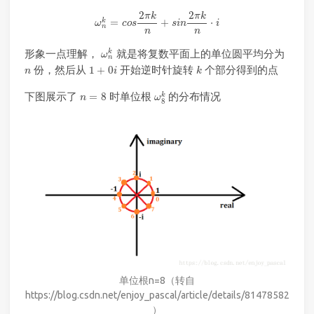
ω
n
k
=
c
o
s
2
π
k
n
+
s
i
n
2
π
k
n
⋅
i
2
2
π
k
π
k
=
+
⋅
k
ω
c
o
s
s
i
n
i
n
n
n
ω
n
k
形象一点理解，
就是将复数平面上的单位圆平均分为
k
ω
n
1
+
0
i
k
n
份，然后从
1
+
0
开始逆时针旋转
个部分得到的点
n
i
k
ω
8
k
n
=
8
下图展示了
=
8
时单位根
的分布情况
k
n
ω
8
单位根n=8（转自
https://blog.csdn.net/enjoy_pascal/article/details/81478582
）