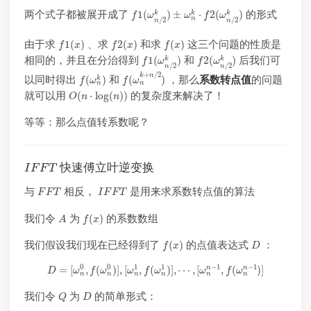
f
1
(
ω
n
/
2
k
)
±
ω
n
k
⋅
f
2
(
ω
n
/
2
k
)
两个式子都被展开成了
1
(
)
±
⋅
2
(
)
的形式
k
k
k
f
ω
ω
f
ω
n
/
2
/
2
n
n
f
1
(
x
)
f
2
(
x
)
f
(
x
)
由于求
1
(
)
、求
2
(
)
和求
(
)
这三个问题的性质是
f
x
f
x
f
x
f
1
(
ω
n
/
2
k
)
f
2
(
ω
n
/
2
k
)
相同的，并且在分治得到
1
(
)
和
2
(
)
后我们可
k
k
f
ω
f
ω
/
2
/
2
n
n
f
(
ω
n
k
+
n
/
2
)
f
(
ω
n
k
)
+
/
2
k
n
以同时得出
(
)
和
(
)
，那么
系数转点值
的问题
k
f
ω
f
ω
n
n
O
(
n
⋅
log
(
n
)
)
就可以用
(
⋅
log
(
)
)
的复杂度来解决了！
O
n
n
等等：那么点值转系数呢？
I
F
F
T
快速傅立叶逆变换
I
F
F
T
F
F
T
I
F
F
T
与
相反，
是用来求系数转点值的算法
F
F
T
I
F
F
T
A
f
(
x
)
我们令
为
(
)
的系数数组
A
f
x
f
(
x
)
D
我们假设我们现在已经得到了
(
)
的点值表达式
：
f
x
D
D
=
[
ω
n
0
,
f
(
ω
n
0
)
]
,
[
ω
n
1
,
f
(
ω
n
1
)
]
,
⋯
,
[
ω
n
n
−
1
,
f
(
ω
n
n
−
1
)
]
0
0
−
1
−
1
1
1
n
n
=
[
,
(
)
]
,
[
,
(
)
]
,
⋯
,
[
,
(
)
]
D
ω
f
ω
ω
f
ω
ω
f
ω
n
n
n
n
n
n
Q
D
我们令
为
的简单形式：
Q
D