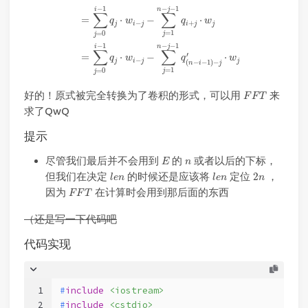
−
−
1
−
1
n
j
i
∑
∑
=
⋅
−
⋅
q
w
q
w
−
+
j
i
j
i
j
j
=
1
=
0
j
j
−
−
1
−
1
n
j
i
∑
∑
′
=
⋅
−
⋅
q
w
q
w
−
j
i
j
j
(
−
−
1
)
−
n
i
j
=
1
=
0
j
j
F
F
T
好的！原式被完全转换为了卷积的形式，可以用
来
F
F
T
求了QwQ
提示
E
n
尽管我们最后并不会用到
的
或者以后的下标，
E
n
l
e
n
l
e
n
2
n
但我们在决定
的时候还是应该将
定位
2
，
l
e
n
l
e
n
n
F
F
T
因为
在计算时会用到那后面的东西
F
F
T
（还是写一下代码吧
代码实现
1
#
include
<iostream>
2
#
include
<cstdio>