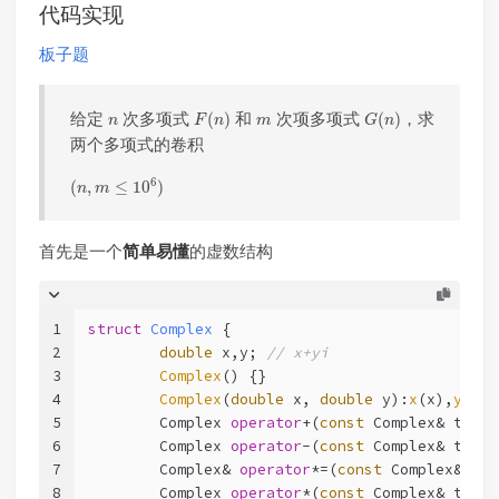
代码实现
板子题
F
(
n
)
G
(
n
)
n
m
给定
次多项式
(
)
和
次项多项式
(
)
，求
n
F
n
m
G
n
两个多项式的卷积
(
n
,
m
≤
10
6
)
6
(
,
≤
10
)
n
m
首先是一个
简单易懂
的虚数结构
1
struct
Complex
 {
2
double
 x,y; 
// x+yi
3
Complex
() {}
4
Complex
(
double
 x, 
double
 y):
x
(x),
y
(y) 
5
	Complex 
operator
+(
const
 Complex& t) 
co
6
	Complex 
operator
-(
const
 Complex& t) 
co
7
	Complex& 
operator
*=(
const
 Complex& t) 
8
	Complex 
operator
*(
const
 Complex& t) 
co