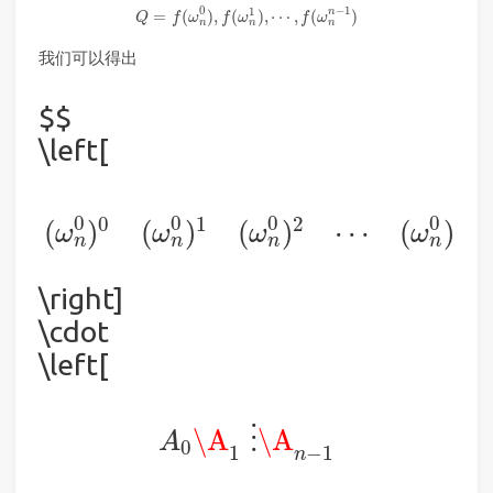
Q
=
f
(
ω
n
0
)
,
f
(
ω
n
1
)
,
⋯
,
f
(
ω
n
n
−
1
)
0
−
1
1
n
=
(
)
,
(
)
,
⋯
,
(
)
Q
f
ω
f
ω
f
ω
n
n
n
我们可以得出
$$
\left[
(
ω
n
0
)
0
(
ω
n
0
)
1
(
ω
n
0
)
2
⋯
(
ω
n
0
)
n
−
0
0
0
0
0
1
2
−
(
)
(
)
(
)
⋯
(
)
n
ω
ω
ω
ω
n
n
n
n
\right]
\cdot
\left[
A
0
\A
1
⋮
\A
n
−
1
\A
⋮
\A
A
0
1
−
1
n