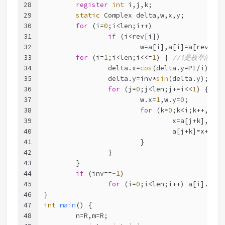
28
register
int
 i,j,k;
29
static
 Complex delta,w,x,y;
30
for
 (i=
0
;i<len;i++)
31
if
 (i<rev[i])
32
			w=a[i],a[i]=a[rev[i
33
for
 (i=
1
;i<len;i<<=
1
) { 
//i是枚举的长度m
34
		delta.x=
cos
(delta.y=PI/i); 
//
35
		delta.y=inv*
sin
(delta.y);
36
for
 (j=
0
;j<len;j+=i<<
1
) {
37
			w.x=
1
,w.y=
0
;
38
for
 (k=
0
;k<i;k++,w*=d
39
				x=a[j+k],y=
40
				a[j+k]=x+y,
41
			}
42
		}
43
	}
44
if
 (inv==
-1
)
45
for
 (i=
0
;i<len;i++) a[i].x/=l
46
}
47
int
main
()
{
48
	n=R,m=R;