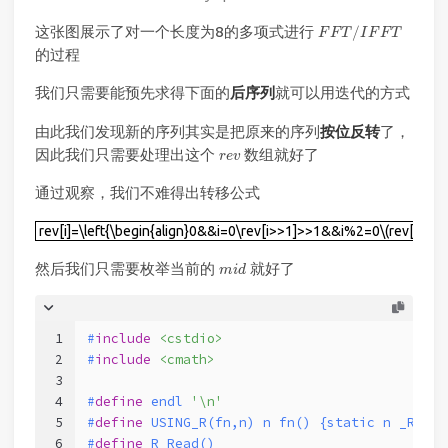
F
F
T
/
I
F
F
T
这张图展示了对一个长度为8的多项式进行
/
F
F
T
I
F
F
T
的过程
我们只需要能预先求得下面的
后序列
就可以用迭代的方式
由此我们发现新的序列其实是把原来的序列
按位反转
了，
r
e
v
因此我们只需要处理出这个
数组就好了
r
e
v
通过观察，我们不难得出转移公式
rev[i]=\left{\begin{align}0&&i=0\rev[i>>1]>>1&&i%2=0\(re
rev[i]=\left{\begin{align}0&&i=0\rev[i>>1]>>1&&i%2=0\(rev[i>>1]
m
i
d
然后我们只需要枚举当前的
就好了
m
i
d
1
#
include
<cstdio>
2
#
include
<cmath>
3
4
#
define
 endl 
'\n'
5
#
define
 USING_R(fn,n) n fn() {static n _R;sta
6
#
define
 R Read()