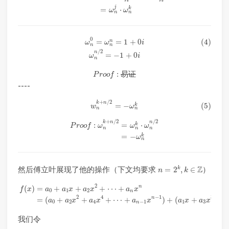
j
=
⋅
k
ω
ω
n
n
(4)
ω
n
0
=
ω
n
n
=
1
+
0
i
ω
n
n
/
2
=
−
1
+
0
i
0
(4)
=
=
1
+
0
n
ω
ω
i
n
n
/
2
n
=
−
1
+
0
ω
i
n
P
r
o
o
f
:
:
易证
P
r
o
o
f
----
(5)
w
n
k
+
n
/
2
=
−
ω
n
k
+
/
2
k
n
(5)
=
−
k
w
ω
n
n
P
r
o
o
f
:
ω
n
k
+
n
/
2
=
ω
n
k
⋅
ω
n
n
/
2
=
−
ω
n
k
+
/
2
/
2
k
n
n
:
=
⋅
k
P
r
o
o
f
ω
ω
ω
n
n
n
=
−
k
ω
n
n
=
2
k
,
k
∈
Z
Z
k
然后傅立叶展现了他的操作（下文均要求
=
2
,
∈
）
n
k
f
(
x
)
=
a
0
+
a
1
x
+
a
2
x
2
+
⋯
+
a
n
x
n
=
(
a
0
+
a
2
x
2
+
a
4
x
4
+
⋯
+
a
n
−
1
x
n
−
2
n
(
)
=
+
+
+
⋯
+
f
x
a
a
x
a
x
a
x
0
1
2
n
2
4
−
1
3
n
=
(
+
+
+
⋯
+
)
+
(
+
+
a
a
x
a
x
a
x
a
x
a
x
a
0
2
4
−
1
1
3
n
我们令