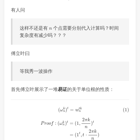
有人问
n
这样不还是有
个点需要分别代入计算吗？时间
n
复杂度有减少吗？？？
傅立叶曰
等我秀一波操作
首先傅立叶展示了一堆
易证
的关于单位根的性质：
(1)
(
ω
n
k
)
t
=
w
n
t
k
t
(
)
=
(1)
k
t
k
ω
w
n
n
P
r
o
o
f
:
(
ω
n
k
)
t
=
(
1
,
2
π
k
n
)
t
=
(
1
t
,
t
⋅
2
π
k
n
)
=
(
1
,
2
π
(
t
k
)
2
π
k
t
t
:
(
)
=
(
1
,
)
k
P
r
o
o
f
ω
n
n
2
π
k
t
=
(
1
,
⋅
)
t
n