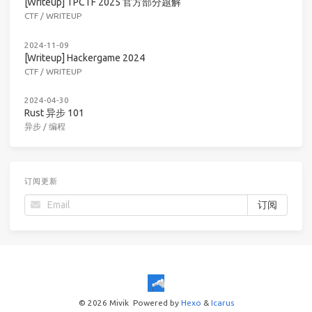
[Writeup] TPCTF 2025 官方部分题解
CTF
/
WRITEUP
2024-11-09
[Writeup] Hackergame 2024
CTF
/
WRITEUP
2024-04-30
Rust 异步 101
异步
/
编程
订阅更新
© 2026 Mivik
Powered by
Hexo
&
Icarus