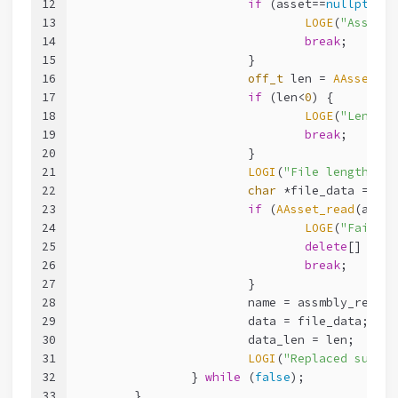
12
if
 (asset==
nullptr
) {
13
LOGE
(
"Asset i
14
break
;
15
			}
16
off_t
 len = 
AAsset_ge
17
if
 (len<
0
) {
18
LOGE
(
"Length 
19
break
;
20
			}
21
LOGI
(
"File length: %l
22
char
 *file_data = 
new
23
if
 (
AAsset_read
(asset
24
LOGE
(
"Failed 
25
delete
[] file
26
break
;
27
			}
28
			name = assmbly_repla
29
			data = file_data;
30
			data_len = len;
31
LOGI
(
"Replaced succes
32
		} 
while
 (
false
);
33
	}