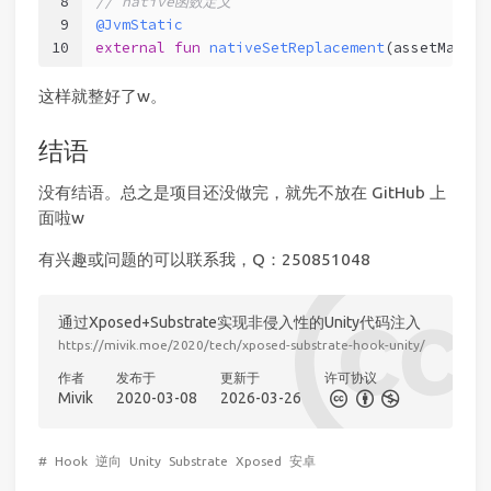
8
// native函数定义
9
@JvmStatic
10
external
fun
nativeSetReplacement
(assetManage
这样就整好了w。
结语
没有结语。总之是项目还没做完，就先不放在 GitHub 上
面啦w
有兴趣或问题的可以联系我，Q：250851048
通过Xposed+Substrate实现非侵入性的Unity代码注入
https://mivik.moe/2020/tech/xposed-substrate-hook-unity/
作者
发布于
更新于
许可协议
Mivik
2020-03-08
2026-03-26
#
Hook
逆向
Unity
Substrate
Xposed
安卓