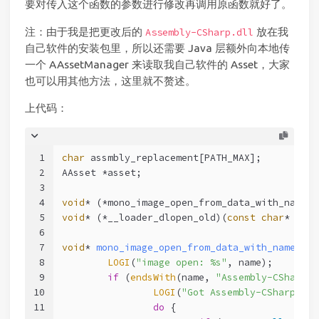
要对传入这个函数的参数进行修改再调用原函数就好了。
注：由于我是把更改后的
放在我
Assembly-CSharp.dll
自己软件的安装包里，所以还需要 Java 层额外向本地传
一个 AAssetManager 来读取我自己软件的 Asset，大家
也可以用其他方法，这里就不赘述。
上代码：
1
char
 assmbly_replacement[PATH_MAX];
2
AAsset *asset;
3
4
void
* (*mono_image_open_from_data_with_name_o
5
void
* (*__loader_dlopen_old)(
const
char
* file
6
7
void
* 
mono_image_open_from_data_with_name_fak
8
LOGI
(
"image open: %s"
, name);
9
if
 (
endsWith
(name, 
"Assembly-CSharp.d
10
LOGI
(
"Got Assembly-CSharp, re
11
do
 {