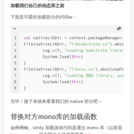
加载我们自己的动态库之前
下面是可爱的加载部分的代码w：
1
val
 nativeLibDir = context.packageManager.getA
2
File(nativeLibDir, 
"libsubstrate.so"
).absolute
3
	Log.v(T, 
"Loading Substrate library, p
4
	System.load(
this
)
5
}
6
File(nativeLibDir, 
"libxxx.so"
).absolutePath.r
7
	Log.v(T, 
"Loading 我的 library, path: 
8
	System.load(
this
)
9
}
完毕！接下来就来看看我们的 native 部分吧～
替换对方mono库的加载函数
众所周知
，Unity 加载游戏代码是通过 mono 库（以前是