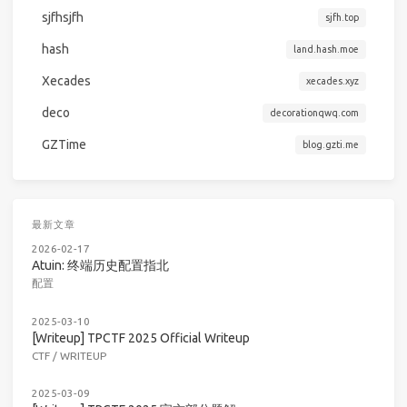
sjfhsjfh
sjfh.top
hash
land.hash.moe
Xecades
xecades.xyz
deco
decorationqwq.com
GZTime
blog.gzti.me
最新文章
2026-02-17
Atuin: 终端历史配置指北
配置
2025-03-10
[Writeup] TPCTF 2025 Official Writeup
CTF
/
WRITEUP
2025-03-09