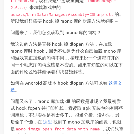
，现在我这个游戏里面是
libmono.so
libmonobdwgc-
）来加载游戏中的
2.0.so
的。
assets/bin/Data/Managed/Assembly-CSharp.dll
所以我们只需要 hook 掉 mono 库的对应方法就好啦～
问题来了：我们怎么获取到 mono 库的句柄？
我这边的方法是直接 hook 掉 dlopen 方法，在加载
mono 库时 hook，因为不知道为什么自己加载 mono 库
和游戏真正加载的句柄不同… 按理来说一个进程打开的
同一个动态库句柄应该是不变的。如果有知道的可以在下
面的评论区给其他读者和我答疑解惑。
如何在 Android 高版本 hook dlopen 方法可以看
这篇文
章
。
问题又来了，mono 库加载 dll 的函数是谁呢？我最初尝
试 hook fopen 并打印堆栈，看读取 apk 安装包的有哪些
调用栈，不过实在是有太多了… 很难分析。没办法，最
后偷了个懒，在
这里
找到了 mono 加载库的函数，也就
是
，我们只需
mono_image_open_from_data_with_name