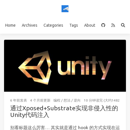
Home
Archives
Categories
Tags
About
6 年前
发表
4 个月前
更新
编程
/
想法
/
逆向
10 分钟读完 (大约1482个字)
通过Xposed+Substrate实现非侵入性的
Unity代码注入
别看标题这么厉害… 其实就是通过 hook 的方式实现在运