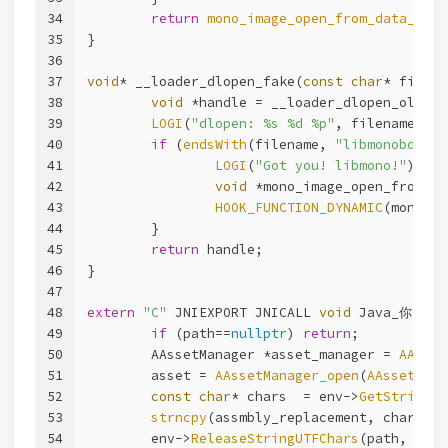
34
return
mono_image_open_from_data_with
35
}
36
37
void
* __loader_dlopen_fake(
const
char
* filena
38
void
 *handle = __loader_dlopen_old(fi
39
LOGI
(
"dlopen: %s %d %p"
, filename, fl
40
if
 (
endsWith
(filename, 
"libmonobdwgc-
41
LOGI
(
"Got you! libmono!"
);
42
void
 *mono_image_open_from_da
43
HOOK_FUNCTION_DYNAMIC
(mono_im
44
	}
45
return
 handle;
46
}
47
48
extern
"C"
 JNIEXPORT JNICALL 
void
 Java_你_的_包
49
if
 (path==
nullptr
) 
return
;
50
	AAssetManager *asset_manager = 
AAsset
51
	asset = 
AAssetManager_open
(
AAssetMana
52
const
char
* chars  = env->
GetStringUT
53
strncpy
(assmbly_replacement, chars, P
54
	env->
ReleaseStringUTFChars
(path, char