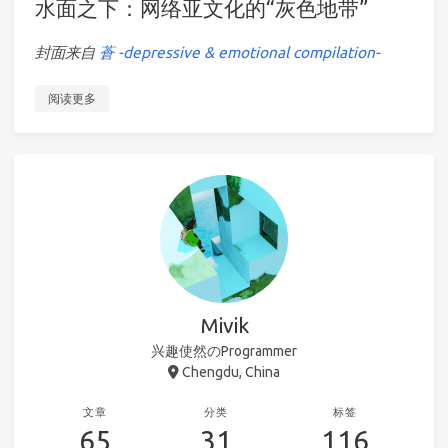
水面之下：网络亚文化的“灰色地带”
封面来自
蒼 -depressive & emotional compilation-
阅读更多
Mivik
兴趣使然のProgrammer
Chengdu, China
文章
分类
标签
65
31
116