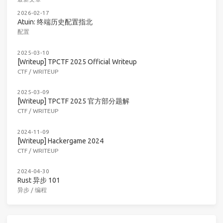
2026-02-17
Atuin: 终端历史配置指北
配置
2025-03-10
[Writeup] TPCTF 2025 Official Writeup
CTF
/
WRITEUP
2025-03-09
[Writeup] TPCTF 2025 官方部分题解
CTF
/
WRITEUP
2024-11-09
[Writeup] Hackergame 2024
CTF
/
WRITEUP
2024-04-30
Rust 异步 101
异步
/
编程