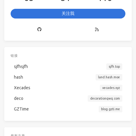
关注我
链接
sjfhsjfh
sjfh.top
hash
land.hash.moe
Xecades
xecades.xyz
deco
decorationqwq.com
GZTime
blog.gzti.me
最新文章