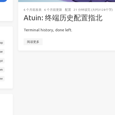
6 个月前
发表
6 个月前
更新
配置
21 分钟读完 (大约3128个字)
Atuin: 终端历史配置指北
Terminal history, done left.
阅读更多
top
oe
xyz
om
.me