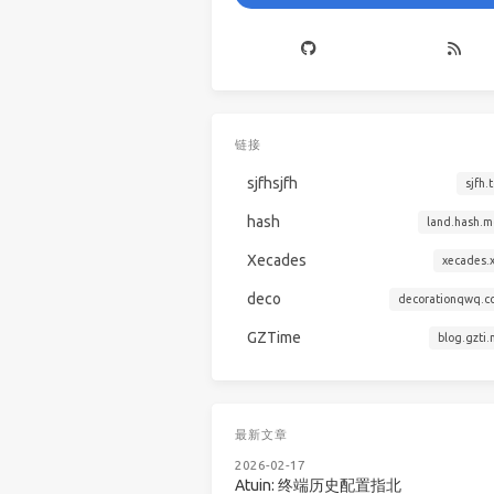
链接
sjfhsjfh
sjfh.
hash
land.hash.m
Xecades
xecades.
deco
decorationqwq.c
GZTime
blog.gzti
最新文章
2026-02-17
Atuin: 终端历史配置指北