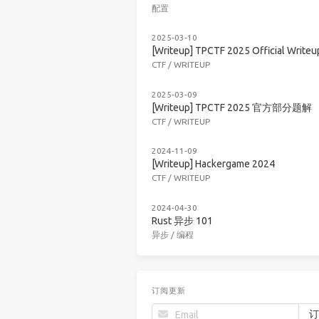
配置
2025-03-10
[Writeup] TPCTF 2025 Official Writeu
CTF
/
WRITEUP
2025-03-09
[Writeup] TPCTF 2025 官方部分题解
CTF
/
WRITEUP
2024-11-09
[Writeup] Hackergame 2024
CTF
/
WRITEUP
2024-04-30
Rust 异步 101
异步
/
编程
订阅更新