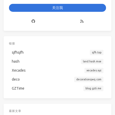
关注我
链接
sjfhsjfh
sjfh.top
hash
land.hash.moe
Xecades
xecades.xyz
deco
decorationqwq.com
GZTime
blog.gzti.me
最新文章