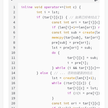
1
inline
void
operator
+=(
int
 c) {
2
int
 i = lst;
3
if
 (tar[i][c]) { 
// 如果已经有结点了
4
const
int
 ori = tar[i][c];
5
if
 (len[i]+
1
==len[ori]) 
retur
6
const
int
 sub = 
create
(len[i]
7
memcpy
(tar[sub], tar[ori], 
si
8
		pre[sub] = pre[ori];
9
		lst = pre[ori] = sub;
10
do
 {
11
			tar[i][c] = sub;
12
			i = pre[i];
13
		} 
while
 (i && tar[i][c]==ori)
14
	} 
else
 { 
// ... 否则创建新的结点
15
		lst = 
create
(len[i]+
1
);
16
while
 (!tar[i][c]) {
17
			tar[i][c] = lst;
18
if
 (!(i = pre[i])) 
re
19
		}
20
const
int
 ori = tar[i][c];