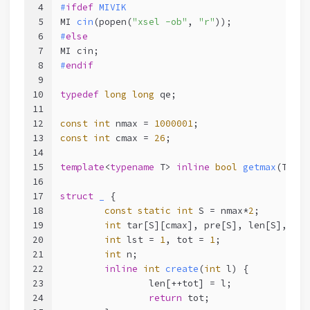
4
#
ifdef
 MIVIK
5
MI 
cin
(popen(
"xsel -ob"
, 
"r"
))
;
6
#
else
7
MI cin;
8
#
endif
9
10
typedef
long
long
 qe;
11
12
const
int
 nmax = 
1000001
;
13
const
int
 cmax = 
26
;
14
15
template
<
typename
 T> 
inline
bool
getmax
(T& a,
16
17
struct
_
 {
18
const
static
int
 S = nmax*
2
;
19
int
 tar[S][cmax], pre[S], len[S], too
20
int
 lst = 
1
, tot = 
1
;
21
int
 n;
22
inline
int
create
(
int
 l)
{
23
		len[++tot] = l;
24
return
 tot;