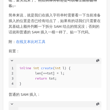
嗯，重头戏来了。
然后具体分析还是可以看上面那篇博
客。
简单来说，就是我们在插入字符串时需要看一下当前准备
插入的位置是否已经有结点了，如果有的话我们只需要在
其基础上额外判断一下拆分 SAM 结点的情况没；否则的
话就和普通的 SAM 插入一模一样了。贴一下代码。
附：
在线文本比对工具
前置：
1
inline
int
create
(
int
 l)
{
2
	len[++tot] = l;
3
return
 tot;
4
}
普通的 SAM 插入：