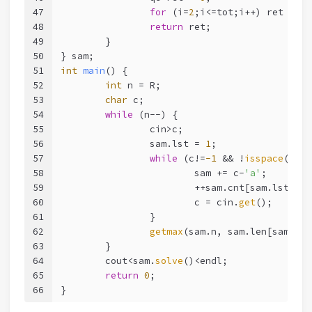
47
for
 (i=
2
;i<=tot;i++) ret += l
48
return
 ret;
49
	}
50
} sam;
51
int
main
()
{
52
int
 n = R;
53
char
 c;
54
while
 (n--) {
55
		cin>c;
56
		sam.lst = 
1
;
57
while
 (c!=
-1
 && !
isspace
(c)) 
58
			sam += c-
'a'
;
59
			++sam.cnt[sam.lst];
60
			c = cin.
get
();
61
		}
62
getmax
(sam.n, sam.len[sam.lst
63
	}
64
	cout<sam.
solve
()<endl;
65
return
0
;
66
}