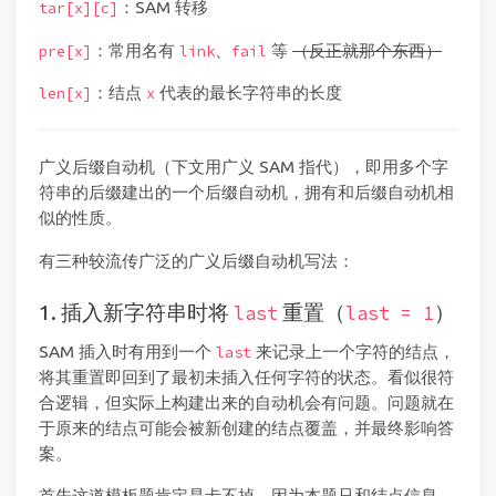
：SAM 转移
tar[x][c]
：常用名有
、
等
（反正就那个东西）
pre[x]
link
fail
：结点
代表的最长字符串的长度
len[x]
x
广义后缀自动机（下文用广义 SAM 指代），即用多个字
符串的后缀建出的一个后缀自动机，拥有和后缀自动机相
似的性质。
有三种较流传广泛的广义后缀自动机写法：
1. 插入新字符串时将
重置（
）
last
last = 1
SAM 插入时有用到一个
来记录上一个字符的结点，
last
将其重置即回到了最初未插入任何字符的状态。看似很符
合逻辑，但实际上构建出来的自动机会有问题。问题就在
于原来的结点可能会被新创建的结点覆盖，并最终影响答
案。
首先这道模板题肯定是卡不掉，因为本题只和结点信息