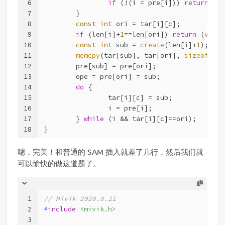
6
if
 (!(i = pre[i])) 
return
 (
vo
7
	}
8
const
int
 ori = tar[i][c];
9
if
 (len[i]+
1
==len[ori]) 
return
 (
void
)
10
const
int
 sub = 
create
(len[i]+
1
);
11
memcpy
(tar[sub], tar[ori], 
sizeof
(tar
12
	pre[sub] = pre[ori];
13
	ope = pre[ori] = sub;
14
do
 {
15
		tar[i][c] = sub;
16
		i = pre[i];
17
	} 
while
 (i && tar[i][c]==ori);
18
}
嗯，完美！和普通的 SAM 插入就差了几行，然后我们就
可以愉快的做这道题了。
1
// Mivik 2020.8.21
2
#
include
<mivik.h>
3