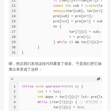
21
if
 (len[i]+
1
==len[ori]) 
retur
22
const
int
 sub = 
create
(len[i]
23
memcpy
(tar[sub], tar[ori], 
si
24
		pre[sub] = pre[ori];
25
		pre[lst] = pre[ori] = sub;
26
do
 {
27
			tar[i][c] = sub;
28
			i = pre[i];
29
		} 
while
 (i && tar[i][c]==ori)
30
	}
31
}
嗯，然后我们发现这段代码重复了很多。于是我们把它抽
离出来变成了这样：
1
inline
void
operator
+=(
int
 c) {
2
int
 i = lst;
3
int
 &ope = tar[i][c]? lst: pre[lst = 
4
while
 (!tar[i][c]) { 
// 对于已经 tar
5
		tar[i][c] = lst;