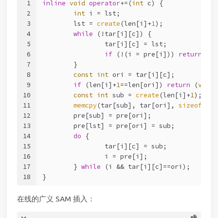
1
inline
void
operator
+=(
int
 c) {
2
int
 i = lst;
3
	lst = 
create
(len[i]+
1
);
4
while
 (!tar[i][c]) {
5
		tar[i][c] = lst;
6
if
 (!(i = pre[i])) 
return
 (
vo
7
	}
8
const
int
 ori = tar[i][c];
9
if
 (len[i]+
1
==len[ori]) 
return
 (
void
)
10
const
int
 sub = 
create
(len[i]+
1
);
11
memcpy
(tar[sub], tar[ori], 
sizeof
(tar
12
	pre[sub] = pre[ori];
13
	pre[lst] = pre[ori] = sub;
14
do
 {
15
		tar[i][c] = sub;
16
		i = pre[i];
17
	} 
while
 (i && tar[i][c]==ori);
18
}
在线的广义 SAM 插入：