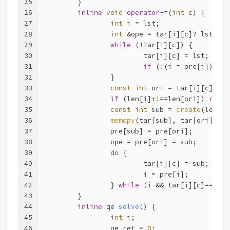
25
	}
26
inline
void
operator
+=(
int
 c) {
27
int
 i = lst;
28
int
 &ope = tar[i][c]? lst: pr
29
while
 (!tar[i][c]) {
30
			tar[i][c] = lst;
31
if
 (!(i = pre[i])) 
re
32
		}
33
const
int
 ori = tar[i][c];
34
if
 (len[i]+
1
==len[ori]) 
retur
35
const
int
 sub = 
create
(len[i]
36
memcpy
(tar[sub], tar[ori], 
si
37
		pre[sub] = pre[ori];
38
		ope = pre[ori] = sub;
39
do
 {
40
			tar[i][c] = sub;
41
			i = pre[i];
42
		} 
while
 (i && tar[i][c]==ori)
43
	}
44
inline
 qe 
solve
()
{
45
int
 i;
46
		qe ret = 
0
;