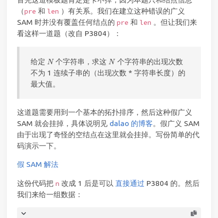
（
和
）有关系。我们在建立这种错误的广义
pre
len
SAM 时并没有覆盖任何结点的
和
。但让我们来
pre
len
看这样一道题（改自 P3804）：
N
N
给定
个字符串，求这
个字符串的出现次数
N
N
不为 1 连续子串的（出现次数 * 字符串长度）的
最大值。
这道题需要用到一个基本的拓扑排序，然后这种假广义
SAM 就会挂掉，具体说明见
dalao 的博客
。假广义 SAM
由于出现了奇怪的空结点在这里就会挂掉。写份简单的代
码演示一下。
假 SAM 解法
这份代码把
改成 1 后是可以
直接通过
P3804 的。然后
n
我们来给一组数据：