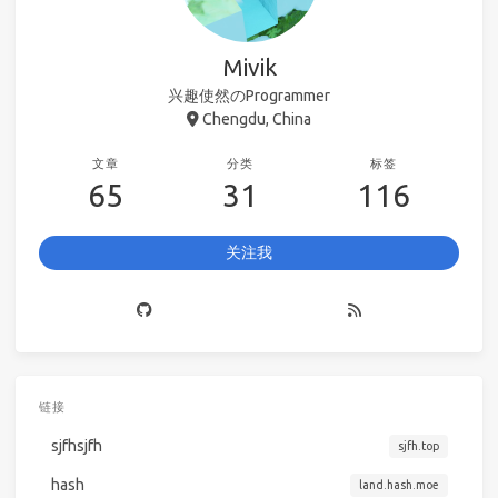
Mivik
兴趣使然のProgrammer
Chengdu, China
文章
分类
标签
65
31
116
关注我
链接
sjfhsjfh
sjfh.top
hash
land.hash.moe