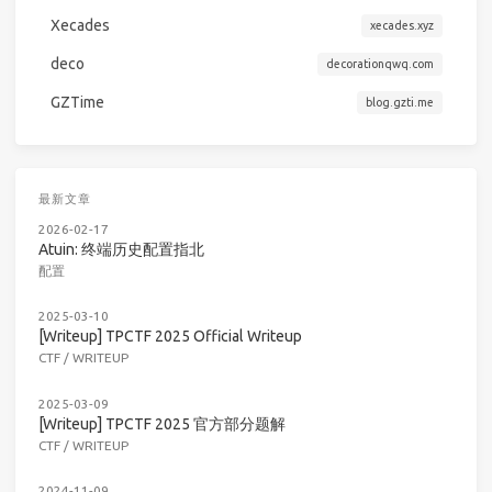
Xecades
xecades.xyz
deco
decorationqwq.com
GZTime
blog.gzti.me
最新文章
2026-02-17
Atuin: 终端历史配置指北
配置
2025-03-10
[Writeup] TPCTF 2025 Official Writeup
CTF
/
WRITEUP
2025-03-09
[Writeup] TPCTF 2025 官方部分题解
CTF
/
WRITEUP
2024-11-09