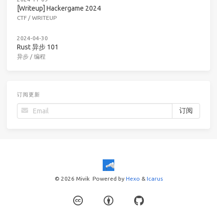
[Writeup] Hackergame 2024
CTF
/
WRITEUP
2024-04-30
Rust 异步 101
异步
/
编程
订阅更新
© 2026 Mivik
Powered by
Hexo
&
Icarus