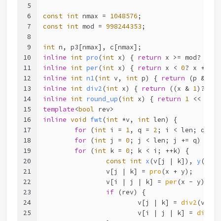
5
6
const
int
 nmax = 
1048576
;
7
const
int
 mod = 
998244353
;
8
9
int
 n, p3[nmax], c[nmax];
10
inline
int
pro
(
int
 x)
{ 
return
 x >= mod? x - 
11
inline
int
per
(
int
 x)
{ 
return
 x < 
0
? x + mod
12
inline
int
n1
(
int
 v, 
int
 p)
{ 
return
 (p & 
1
)?
13
inline
int
div2
(
int
 x)
{ 
return
 ((x & 
1
)? x +
14
inline
int
round_up
(
int
 x)
{ 
return
1
 << (
32
 
15
template
<
bool
 rev>
16
inline
void
fwt
(
int
 *v, 
int
 len)
{
17
for
 (
int
 i = 
1
, q = 
2
; i < len; q = (
18
for
 (
int
 j = 
0
; j < len; j += q)
19
for
 (
int
 k = 
0
; k < i; ++k) {
20
const
int
x
(v[j | k])
, 
y
(v[i 
21
		v[j | k] = 
pro
(x + y);
22
		v[i | j | k] = 
per
(x - y);
23
if
 (rev) {
24
			v[j | k] = 
div2
(v[j |
25
			v[i | j | k] = 
div2
(v