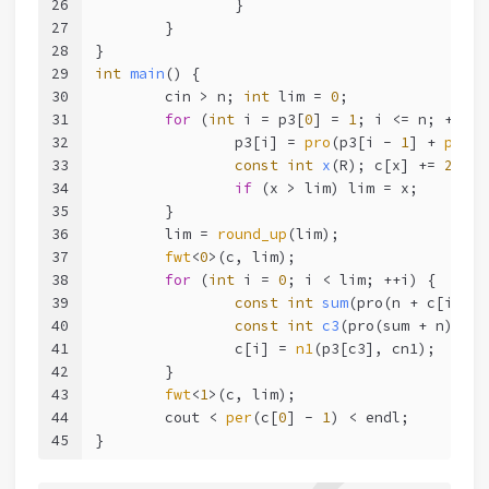
26
		}
27
	}
28
}
29
int
main
()
{
30
	cin > n; 
int
 lim = 
0
;
31
for
 (
int
 i = p3[
0
] = 
1
; i <= n; ++i) 
32
		p3[i] = 
pro
(p3[i - 
1
] + 
pro
(p
33
const
int
x
(R)
; c[x] += 
2
;
34
if
 (x > lim) lim = x;
35
	}
36
	lim = 
round_up
(lim);
37
fwt
<
0
>(c, lim);
38
for
 (
int
 i = 
0
; i < lim; ++i) {
39
const
int
sum
(pro(n + c[i]))
;
40
const
int
c3
(pro(sum + n) >> 
41
		c[i] = 
n1
(p3[c3], cn1);
42
	}
43
fwt
<
1
>(c, lim);
44
	cout < 
per
(c[
0
] - 
1
) < endl;
45
}