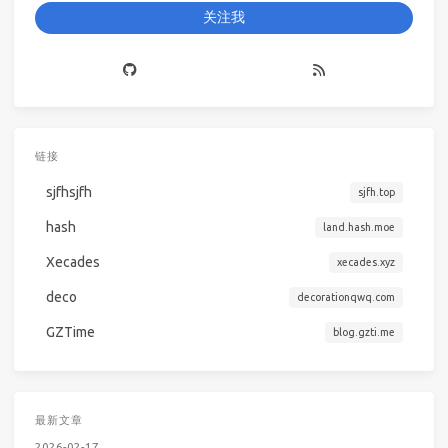
关注我
链接
sjfhsjfh
sjfh.top
hash
land.hash.moe
Xecades
xecades.xyz
deco
decorationqwq.com
GZTime
blog.gzti.me
最新文章
2026-02-17