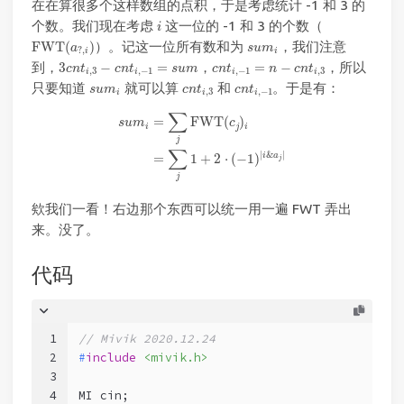
在在算很多个这样数组的点积，于是考虑统计 -1 和 3 的
i
个数。我们现在考虑
这一位的 -1 和 3 的个数（
i
FWT
(
a
?
,
i
)
s
u
m
i
FWT
(
)
）。记这一位所有数和为
，我们注意
a
s
u
m
?
,
i
i
3
c
n
t
i
,
3
−
c
n
t
i
,
−
1
=
s
u
m
c
n
t
i
,
−
1
=
n
−
c
n
t
i
,
3
到，
3
−
=
，
=
−
，所以
c
n
t
c
n
t
s
u
m
c
n
t
n
c
n
t
,
3
,
−
1
,
−
1
,
3
i
i
i
i
c
n
t
i
,
3
c
n
t
i
,
−
1
s
u
m
i
只要知道
就可以算
和
。于是有：
s
u
m
c
n
t
c
n
t
,
3
,
−
1
i
i
i
s
u
m
i
=
∑
j
FWT
(
c
j
)
i
=
∑
j
1
+
2
⋅
(
−
1
)
|
i
&
a
j
|
∑
=
FWT
(
)
s
u
m
c
i
j
i
j
∑
|
&
|
i
a
=
1
+
2
⋅
(
−
1
)
j
j
欸我们一看！右边那个东西可以统一用一遍 FWT 弄出
来。没了。
代码
1
// Mivik 2020.12.24
2
#
include
<mivik.h>
3
4
MI cin;