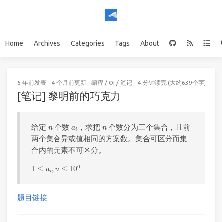
Home
Archives
Categories
Tags
About
6 年前
发表
4 个月前
更新
编程
/
OI
/
笔记
4 分钟读完 (大约639个字)
[笔记] 黎明前的巧克力
n
a
i
n
给定
个数
，求把
个数分为三个集合，且前
n
a
n
i
两个集合异或值相同的方案数。集合可区分而集
合内的元素不可区分。
1
≤
a
i
,
n
≤
10
6
6
1
≤
,
≤
10
a
n
i
题目链接