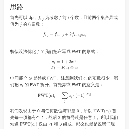
思路
f
,
j
i
首先可以 dp，
为考虑了前
个数，且前两个集合异或
f
i
,
i
j
j
值为
的方案数：
j
f
,
j
=
f
−
1
,
j
+
2
f
−
1
,
j
⊗
a
i
=
+
2
f
f
f
,
−
1
,
−
1
,
⊗
i
j
i
j
i
j
a
i
貌似没法优化了？我们把它写成 FWT 的形式：
c
i
=
1
+
2
x
a
i
F
i
=
F
i
−
1
⊗
c
i
a
=
1
+
2
c
x
i
i
=
⊗
F
F
c
−
1
i
i
i
⊗
c
i
中间那个
⊗
是异或 FWT。注意到我们
的项数很少，我
c
i
c
i
们把
的 FWT 拆开。首先异或 FWT 的意义是：
c
i
FWT
(
a
)
i
=
∑
j
a
j
⋅
(
−
1
)
|
i
&
j
|
∑
|
&
|
i
j
FWT
(
)
=
⋅
(
−
1
)
a
a
i
j
j
FWT
(
c
i
)
我们发现由于 0 与任何数位与都是 0，所以
FWT
(
)
首
c
i
先每一项都有个 1，然后 2 的符号就是任意了。所以我们
FWT
(
c
i
)
知道
FWT
(
)
仅由 -1 和 3 组成。那么也就是说我们现
c
i