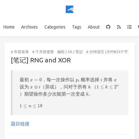
Home
Archives
Categories
Tags
About
6 年前
发表
4 个月前
更新
编程
/
OI
/
笔记
6 分钟读完 (大约855个字)
[笔记] RNG and XOR
x
=
0
i
p
i
x
最初
=
0
，每一次操作以
概率选择
并将
x
p
i
x
i
1
≤
k
≤
2
n
x
⊗
i
k
n
设为
⊗
（异或），问对于所有
（
1
≤
≤
2
x
i
k
k
k
）期望操作多少次能第一次变成
。
k
1
≤
n
≤
18
1
≤
≤
18
n
题目链接