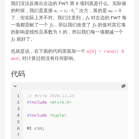
我们没法反推出左边的 FWT 第 0 项到底是什么。实际做
a
i
=
c
i
⋅
b
i
−
1
a
0
=
0
−
1
的时候，我们是直接
=
⋅
次方，算的是
=
0
a
c
b
a
0
i
i
i
f
0
了，但实际上并不对。我们注意到，
对左边的 FWT 每
f
0
f
0
f
0
一项都贡献了一个
，所以我们改变了
的值对其它项
f
f
0
0
的影响是线性且系数为 1 的，所以我们每一项都减一个
f
0
就好了。
f
0
也就是说，在下面的代码里面加一个
w[0] = rand() %
对计算过程没有任何影响。
mod;
代码
1
// Mivik 2020.12.25
2
#
include
<mivik.h>
3
4
#
include
<tuple>
5
6
MI cin;
7