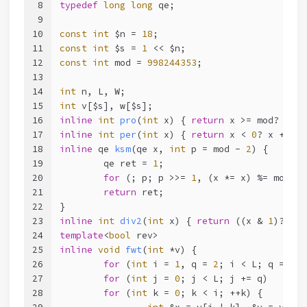
8
typedef
long
long
 qe;
9
10
const
int
 $n = 
18
;
11
const
int
 $s = 
1
 << $n;
12
const
int
 mod = 
998244353
;
13
14
int
 n, L, W;
15
int
 v[$s], w[$s];
16
inline
int
pro
(
int
 x)
{ 
return
 x >= mod? x - 
17
inline
int
per
(
int
 x)
{ 
return
 x < 
0
? x + mod
18
inline
 qe 
ksm
(qe x, 
int
 p = mod - 
2
)
{
19
	qe ret = 
1
;
20
for
 (; p; p >>= 
1
, (x *= x) %= mod) 
i
21
return
 ret;
22
}
23
inline
int
div2
(
int
 x)
{ 
return
 ((x & 
1
)? x +
24
template
<
bool
 rev>
25
inline
void
fwt
(
int
 *v)
{
26
for
 (
int
 i = 
1
, q = 
2
; i < L; q = (i 
27
for
 (
int
 j = 
0
; j < L; j += q)
28
for
 (
int
 k = 
0
; k < i; ++k) {