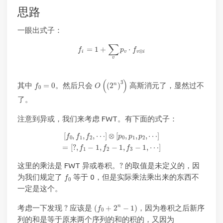
思路
一眼出式子：
f
=
1
+
∑
v
p
v
⋅
f
v
⊗
i
∑
=
1
+
⋅
f
p
f
⊗
i
v
v
i
v
O
(
(
2
n
)
3
)
(
)
f
0
=
0
3
n
其中
=
0
。然后只会
(
2
)
高斯消元了，显然过不
f
O
0
了。
注意到异或，我们来考虑 FWT。有下面的式子：
[
f
0
,
f
1
,
f
2
,
⋯
]
⊗
[
p
0
,
p
1
,
p
2
,
⋯
]
=
[
?
,
f
1
−
1
,
f
2
−
1
,
f
3
−
1
,
⋯
]
[
,
,
,
⋯
]
⊗
[
,
,
,
⋯
]
f
f
f
p
p
p
0
1
2
0
1
2
=
[
?
,
−
1
,
−
1
,
−
1
,
⋯
]
f
f
f
1
2
3
?
这里的乘法是 FWT 异或卷积。
?
的取值是未定义的，因
f
0
为我们规定了
等于 0，但是实际乘法乘出来的东西不
f
0
一定是这个。
(
f
0
+
2
n
−
1
)
?
n
考虑一下发现
?
应该是
(
+
2
−
1
)
，因为卷积之后新序
f
0
列的和是等于原来两个序列的和的积的，又因为