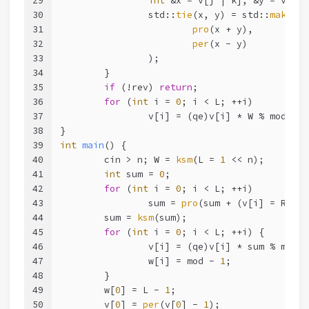
29
int
 &x = v[j | k], &y = v[i |
30
		std::
tie
(x, y) = std::
make_tu
31
pro
(x + y),
32
per
(x - y)
33
		);
34
	}
35
if
 (!rev) 
return
;
36
for
 (
int
 i = 
0
; i < L; ++i)
37
		v[i] = (qe)v[i] * W % mod;
38
}
39
int
main
()
{
40
	cin > n; W = 
ksm
(L = 
1
 << n);
41
int
 sum = 
0
;
42
for
 (
int
 i = 
0
; i < L; ++i)
43
		sum = 
pro
(sum + (v[i] = R));
44
	sum = 
ksm
(sum);
45
for
 (
int
 i = 
0
; i < L; ++i) {
46
		v[i] = (qe)v[i] * sum % mod;
47
		w[i] = mod - 
1
;
48
	}
49
	w[
0
] = L - 
1
;
50
	v[
0
] = 
per
(v[
0
] - 
1
);