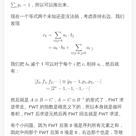
∑
i
p
i
=
1
=
1
，所以可以推出来。
∑
p
i
i
现在一个等式两个未知还是没法搞，考虑弄掉右边。我们
发现
c
k
=
∑
i
⊗
j
=
k
a
i
⋅
b
j
=
a
k
⋅
b
0
+
∑
i
⊗
j
=
k
,
j
≠
0
a
i
⋅
j
∑
=
⋅
c
a
b
i
j
k
⊗
=
i
j
k
∑
=
⋅
+
⋅
a
b
a
0
i
j
k
⊗
=
,
≠
0
i
j
k
j
b
0
i
c
i
a
i
我们把
减个 1 可以对于每个
把
削掉
，然后就
b
i
c
a
0
i
i
有：
[
f
0
,
f
1
,
f
2
,
⋯
]
⊗
[
p
0
−
1
,
p
1
,
p
2
,
⋯
]
=
[
2
n
−
1
,
−
1
,
−
1
,
⋯
]
[
,
,
,
⋯
]
⊗
[
−
1
,
,
,
⋯
]
f
f
f
p
p
p
0
1
2
0
1
2
n
=
[
2
−
1
,
−
1
,
−
1
,
⋯
]
A
=
C
⊗
B
−
1
A
⊗
B
=
C
−
1
然后就是
⊗
=
，
=
⊗
的形式了，FWT 求
A
B
C
A
C
B
逆带走。FWT 的指数是模意义下的，所以本身就是循环
卷积，FWT 后求逆元然后再 FWT 回去就是 FWT 求逆。
有个小问题。因为 FWT 后第 0 项是序列所有元素之和，
因此中间那个 FWT 后第 0 项是 0，右边那个也是，导致