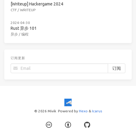
[Writeup] Hackergame 2024
CTF
/
WRITEUP
2024-04-30
Rust 异步 101
异步
/
编程
订阅更新
© 2026 Mivik
Powered by
Hexo
&
Icarus