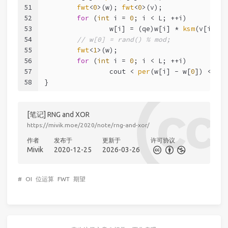
51
fwt
<
0
>(w); 
fwt
<
0
>(v);
52
for
 (
int
 i = 
0
; i < L; ++i)
53
		w[i] = (qe)w[i] * 
ksm
(v[i]) %
54
// w[0] = rand() % mod;
55
fwt
<
1
>(w);
56
for
 (
int
 i = 
0
; i < L; ++i)
57
		cout < 
per
(w[i] - w[
0
]) < end
58
}
[笔记] RNG and XOR
https://mivik.moe/2020/note/rng-and-xor/
作者
发布于
更新于
许可协议
Mivik
2020-12-25
2026-03-26
#
OI
位运算
FWT
期望