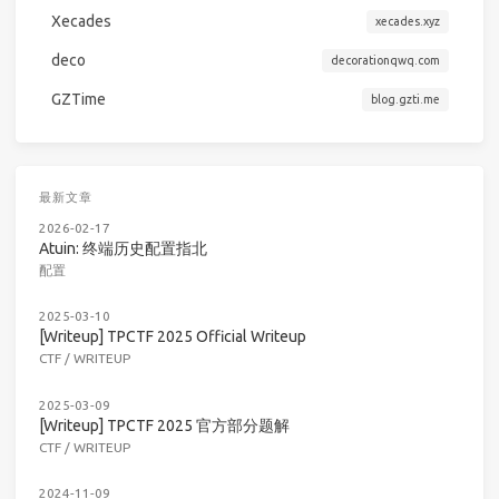
Xecades
xecades.xyz
deco
decorationqwq.com
GZTime
blog.gzti.me
最新文章
2026-02-17
Atuin: 终端历史配置指北
配置
2025-03-10
[Writeup] TPCTF 2025 Official Writeup
CTF
/
WRITEUP
2025-03-09
[Writeup] TPCTF 2025 官方部分题解
CTF
/
WRITEUP
2024-11-09