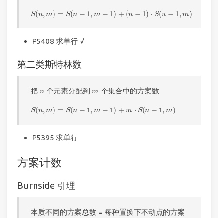
S
(
n
,
m
)
=
S
(
n
−
1
,
m
−
1
)
+
(
n
−
1
)
⋅
S
(
n
−
1
,
m
)
(
,
)
=
(
−
1
,
−
1
)
+
(
−
1
)
⋅
(
−
1
,
)
S
n
m
S
n
m
n
S
n
m
P5408 求单行 √
第二类斯特林数
n
m
把
个元素分配到
个集合中的方案数
n
m
S
(
n
,
m
)
=
S
(
n
−
1
,
m
−
1
)
+
m
⋅
S
(
n
−
1
,
m
)
(
,
)
=
(
−
1
,
−
1
)
+
⋅
(
−
1
,
)
S
n
m
S
n
m
m
S
n
m
P5395 求单行
方案计数
Burnside 引理
本质不同的方案总数 = 每种置换下不动点的方案