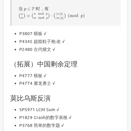
p
∈
P
P
当
∈
时，有
p
(
n
m
)
≡
(
n
mod
p
m
mod
p
)
⋅
(
⌊
n
/
p
⌋
⌊
m
/
p
⌋
)
(
mod
p
)
⌊
/
⌋
mod
n
p
n
p
n
≡
⋅
(
mod
)
(
)
(
)
(
)
p
⌊
/
⌋
mod
m
m
p
m
p
P3807 模板 √
P4345 超能粒子炮·改 √
P2480 古代猪文 √
（拓展）中国剩余定理
P4777 模板 √
P4774 屠龙勇士 √
莫比乌斯反演
SP5971 LCM Sum √
P1829 Crash的数字表格 √
P3768 简单的数学题 √