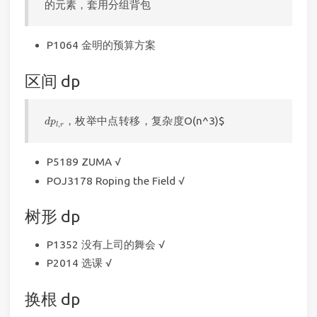
的元素，套用分组背包
P1064 金明的预算方案
区间 dp
d
p
l
,
r
，
枚
举
中
点
转
移
，
复
杂
度
，
枚
举
中
点
转
移
，
复
杂
度
O(n^3)$
d
p
,
l
r
P5189 ZUMA √
POJ3178 Roping the Field √
树形 dp
P1352 没有上司的舞会 √
P2014 选课 √
换根 dp