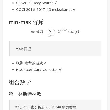
CF528D Fuzzy Search √
COCI 2016-2017 #3 meksikanac √
min-max 容斥
m
i
n
(
S
)
=
∑
s
⊂
S
(
−
1
)
|
s
|
−
1
m
i
n
(
s
)
∑
|
|
−
1
s
(
)
=
(
−
1
)
(
)
m
i
n
S
m
i
n
s
⊂
s
S
max 同理
联训 晚辈的游戏 √
HDU4336 Card Collector √
组合数学
第一类斯特林数
n
m
把
个元素分配到
个环中的方案数
n
m