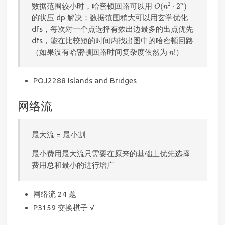
O
(
n
2
⋅
2
n
)
2
n
数据范围较小时，哈密顿回路可以用
(
⋅
2
)
O
n
的状压 dp 解决；数据范围稍大可以用玄学优化
dfs，每次对一个点选择有效出边最多的出点优先
dfs，能在比较短的时间内找出图中的哈密顿回路
n
!
（如果没有哈密顿回路时间复杂度依然为
!
）
n
POJ2288 Islands and Bridges
网络流
最大流 = 最小割
最小费用最大流只需要在原来的基础上优先选择
费用总和最小的进行增广
网络流 24 题
P3159 交换棋子 √