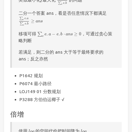
.
∑
e
b
e
二分一个答案 ans，看是否任意情况下都满足
∑
e
e
.
a
∑
e
e
.
b
≥
a
n
s
.
∑
e
a
≥
e
a
n
s
.
∑
e
b
e
∑
e
e
.
a
−
e
.
b
⋅
a
n
s
≥
0
移项可得
.
−
.
⋅
≥
0
，可通过贪心策
∑
e
a
e
b
a
n
s
e
略判断
若满足，则二分的 ans 大于等于最终要求的
ans；反之亦然
P1642 规划
P6074 最小路径
LOJ149 01 分数规划
P3288 方伯伯运椰子 √
倍增
l
o
g
l
o
g
使用
的空间代价把时间降为
l
o
g
l
o
g