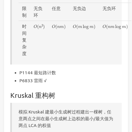
限
无负
任意
无负边
无负环
制
环
O
(
n
3
)
O
(
n
m
)
O
(
m
log
m
)
O
(
n
m
log
m
)
3
时
(
)
(
)
(
log
)
(
log
)
O
n
O
n
m
O
m
m
O
n
m
m
间
复
杂
度
P1144 最短路计数
P6833 雷雨 √
Kruskal 重构树
模拟 Kruskal 建最小生成树过程建出一棵树，任
意两点之间在最小生成树上边权的最小/最大值为
两点 LCA 的权值