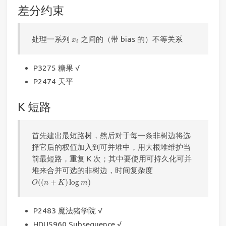
差分约束
x
i
处理一系列
之间的（带 bias 的）不等关系
x
i
P3275 糖果 √
P2474 天平
K 短路
首先建出最短路树，然后对于每一条非树边将选
择它后的权值加入到可并堆中，用大根堆维护当
前最短路，重复 K 次；其中要使用可持久化可并
堆来合并可选的非树边，时间复杂度
O
(
(
n
+
K
)
log
m
)
(
(
+
)
log
)
O
n
K
m
P2483 魔法猪学院 √
HDU5960 Subsequence √