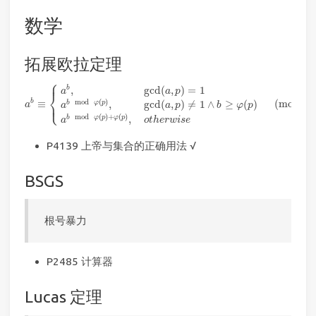
数学
拓展欧拉定理
⎧
⎪
a
b
≡
{
a
b
,
gcd
(
a
,
p
)
=
1
a
b
mod
φ
(
p
)
,
gcd
(
a
,
p
)
≠
1
∧
b
≥
φ
(
p
)
a
b
mod
φ
,
gcd
(
,
)
=
1
b
a
a
p
⎨
⎩
⎪
mod
(
)
b
≡
(
mod
)
,
gcd
(
,
)
≠
1
∧
≥
(
)
b
φ
p
a
p
a
a
p
b
φ
p
mod
(
)
+
(
)
,
b
φ
p
φ
p
a
o
t
h
e
r
w
i
s
e
P4139 上帝与集合的正确用法 √
BSGS
根号暴力
P2485 计算器
Lucas 定理