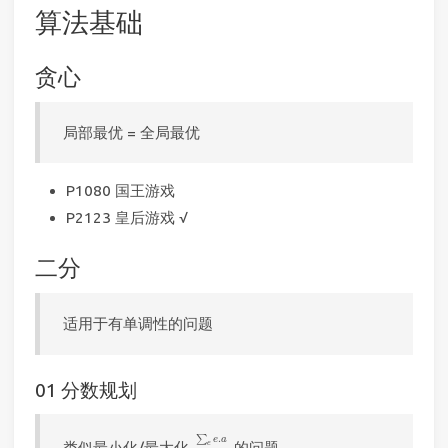
算法基础
贪心
局部最优 = 全局最优
P1080 国王游戏
P2123 皇后游戏 √
二分
适用于有单调性的问题
01 分数规划
∑
e
e
.
a
∑
e
e
.
b
.
∑
e
a
类似最小化/最大化
的问题
e