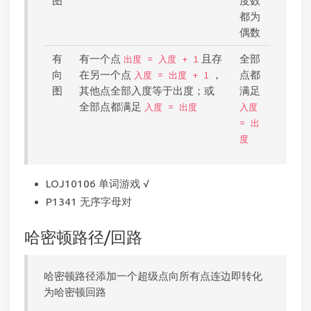
图
度数
都为
偶数
有
有一个点
且存
全部
出度 = 入度 + 1
向
在另一个点
，
点都
入度 = 出度 + 1
图
其他点全部入度等于出度；或
满足
全部点都满足
入度 = 出度
入度
= 出
度
LOJ10106 单词游戏 √
P1341 无序字母对
哈密顿路径/回路
哈密顿路径添加一个超级点向所有点连边即转化
为哈密顿回路