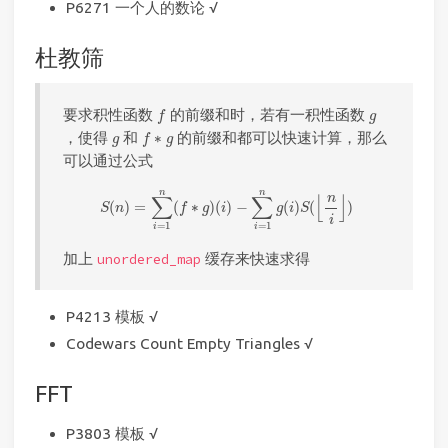
P6271 一个人的数论 √
杜教筛
f
g
要求积性函数
的前缀和时，若有一积性函数
f
g
f
∗
g
g
，使得
和
∗
的前缀和都可以快速计算，那么
g
f
g
可以通过公式
S
(
n
)
=
∑
i
=
1
n
(
f
∗
g
)
(
i
)
−
∑
i
=
1
n
g
(
i
)
S
(
⌊
n
i
⌋
)
n
n
n
∑
∑
⌊
⌋
(
)
=
(
∗
)
(
)
−
(
)
(
)
S
n
f
g
i
g
i
S
i
=
1
=
1
i
i
加上
缓存来快速求得
unordered_map
P4213 模板 √
Codewars Count Empty Triangles √
FFT
P3803 模板 √