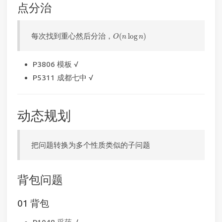
点分治
O
(
n
log
n
)
每次找到重心然后分治，
(
log
)
O
n
n
P3806 模板 √
P5311 成都七中 √
动态规划
把问题转换为多个性质类似的子问题
背包问题
01 背包